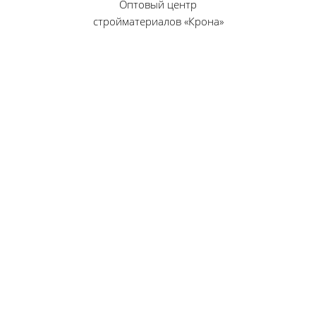
Оптовый центр
стройматериалов «Крона»
© 2010 — 2026 г.
г. Пенза, ул. Калинина, 135
«Фабрика игрушек», вход с правого торца
8 (8412) 46-12-20
461220@list.ru
Принимаем платежи
банковскими картами
Режим работы:
Будние дни: 09:00 — 17:00
Суббота: 09:00 — 13:00
Воскресенье — выходной