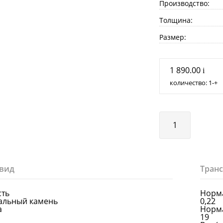
Производство:
Толщина:
Размер:
1 890.00
i
количество:
1
+
вид
Тран
сть
Норма
альный камень
0,22
а
Норма
19