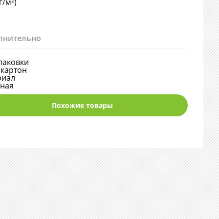
г/м²)
лнительно
паковки
картон
риал
нная
Похожие товары