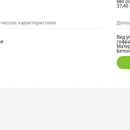
Вес (к
37,40
ческие характеристики
Допо
Вид у
ая
гофра
Мате
Бето