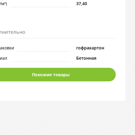
/м²)
37,40
лнительно
паковки
гофракартон
иал
Бетонная
Похожие товары