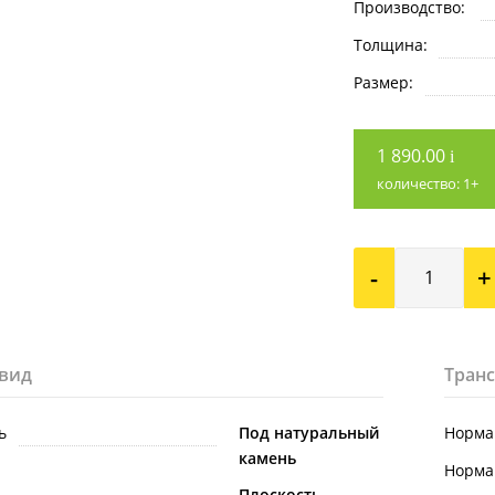
Производство:
Толщина:
Размер:
1 890.00
i
количество:
1
+
-
+
вид
Тран
ь
Под натуральный
Норма 
камень
Норма 
Плоскость