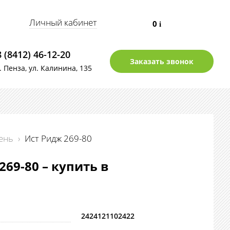
Личный кабинет
0
i
8 (8412) 46-12-20
Заказать звонок
г. Пенза, ул. Калинина, 135
ень
›
Ист Ридж 269-80
269-80 – купить в
2424121102422