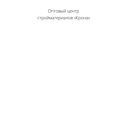
Оптовый центр
стройматериалов «Крона»
© 2010 — 2026 г.
г. Пенза, ул. Калинина, 135
«Фабрика игрушек», вход с правого торца
8 (8412) 46-12-20
461220@list.ru
Принимаем платежи
банковскими картами
Режим работы:
Будние дни: 09:00 — 17:00
Суббота: 09:00 — 13:00