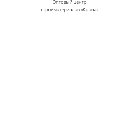
Оптовый центр
стройматериалов «Крона»
© 2010 — 2026 г.
г. Пенза, ул. Калинина, 135
«Фабрика игрушек», вход с правого торца
8 (8412) 46-12-20
461220@list.ru
Принимаем платежи
банковскими картами
Режим работы:
Будние дни: 09:00 — 17:00
Суббота: 09:00 — 13:00
Воскресенье — выходной