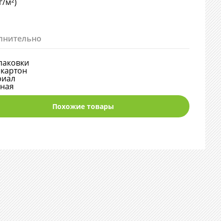
г/м²)
лнительно
паковки
картон
риал
нная
Похожие товары