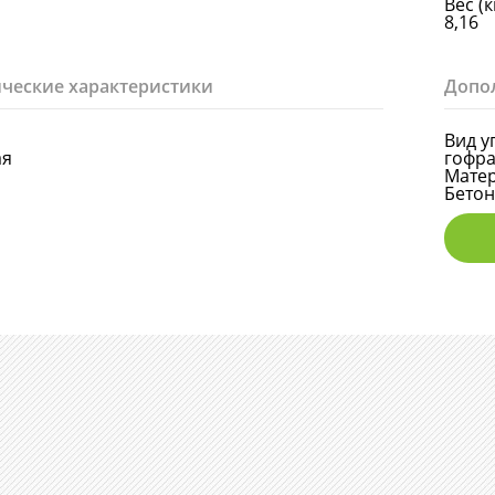
Вес (к
8,16
ческие характеристики
Допо
Вид у
ая
гофра
Мате
Бето