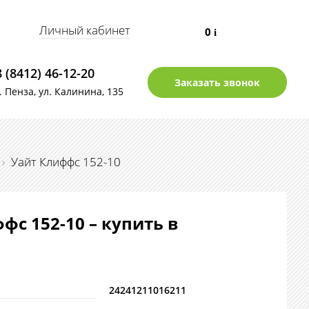
Личный кабинет
0
i
8 (8412) 46-12-20
Заказать звонок
г. Пенза, ул. Калинина, 135
›
Уайт Клиффс 152-10
фс 152-10 – купить в
24241211016211