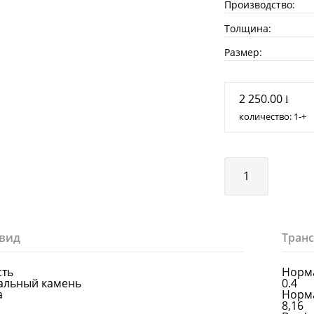
Производство:
Толщина:
Размер:
2 250.00
i
количество:
1
+
вид
Тран
сть
Норма
альный камень
0.4
а
Норма
8,16