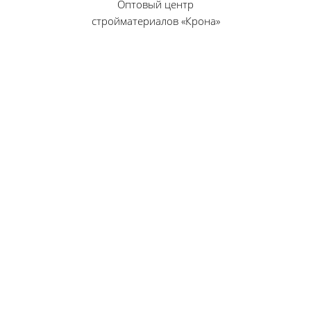
Оптовый центр
стройматериалов «Крона»
© 2010 — 2026 г.
г. Пенза, ул. Калинина, 135
«Фабрика игрушек», вход с правого торца
8 (8412) 46-12-20
461220@list.ru
Принимаем платежи
банковскими картами
Режим работы:
Будние дни: 09:00 — 17:00
Суббота: 09:00 — 13:00
Воскресенье — выходной