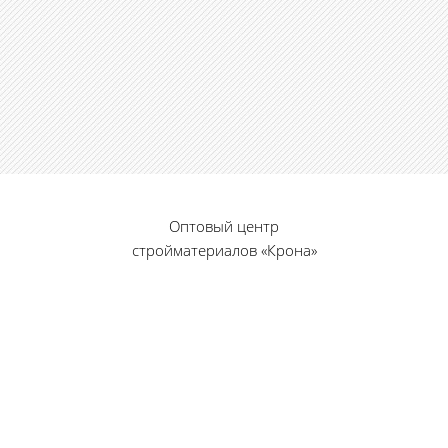
Оптовый центр
стройматериалов «Крона»
© 2010 — 2026 г.
г. Пенза, ул. Калинина, 135
«Фабрика игрушек», вход с правого торца
8 (8412) 46-12-20
461220@list.ru