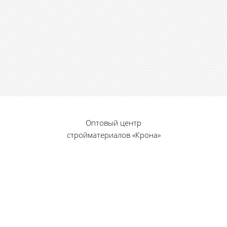
Оптовый центр
стройматериалов «Крона»
© 2010 — 2026 г.
г. Пенза, ул. Калинина, 135
«Фабрика игрушек», вход с правого торца
8 (8412) 46-12-20
461220@list.ru