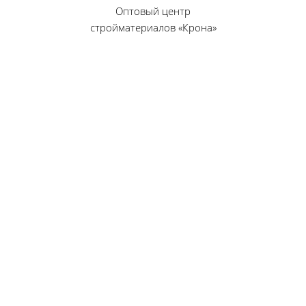
Оптовый центр
стройматериалов «Крона»
© 2010 — 2026 г.
г. Пенза, ул. Калинина, 135
«Фабрика игрушек», вход с правого торца
8 (8412) 46-12-20
461220@list.ru
Принимаем платежи
банковскими картами
Режим работы:
Будние дни: 09:00 — 17:00
Суббота: 09:00 — 13:00
Воскресенье — выходной