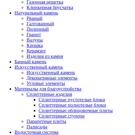
Газонная решетка
Клинкерная брусчатка
Натуральный камень
Рваный
Галтованный
Пиленный
Гранит
Валуны
Крошка
Керамзит
Изделия из камня
Банный камень
Искусственный камень
Искусственный камень
Декоративные элементы
Угловые элементы
Материалы для благоустройства
Сплиттерные изделия
Сплиттерные пустотелые блоки
Сплиттерные полнотелые блоки
Сплиттерные облицовочные плиты
Сплиттерные ступени
Парапетные плиты
Палисады
Водосточная система