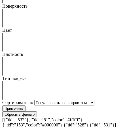
Поверхность
Цвет
Плотность
Тип покраса
Сортировать по
[{"tid":"532"},{"tid":"81","color":"#ffffff"},
{"tid":"153","color":"#000000"},{"tid":"528"},{"tid":"531"}]