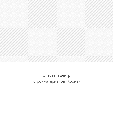
Оптовый центр
стройматериалов «Крона»
© 2010 — 2026 г.
г. Пенза, ул. Калинина, 135
«Фабрика игрушек», вход с правого торца