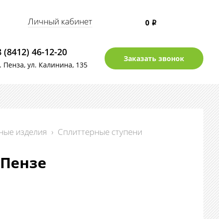
Личный кабинет
0
i
8 (8412) 46-12-20
Заказать звонок
г. Пенза, ул. Калинина, 135
ные изделия
›
Сплиттерные ступени
 Пензе