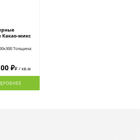
ерные
и Какао-микс
00х300 Толщина:
,00 ₽
/ кв.м
i
ДРОБНЕЕ