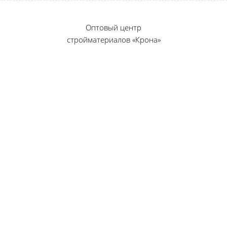
Оптовый центр
стройматериалов «Крона»
© 2010 — 2026 г.
г. Пенза, ул. Калинина, 135
«Фабрика игрушек», вход с правого торца
8 (8412) 46-12-20
461220@list.ru
Принимаем платежи
банковскими картами
Режим работы:
Будние дни: 09:00 — 17:00
Суббота: 09:00 — 13:00