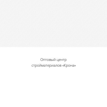
Оптовый центр
стройматериалов «Крона»
© 2010 — 2026 г.
г. Пенза, ул. Калинина, 135
«Фабрика игрушек», вход с правого торца
8 (8412) 46-12-20