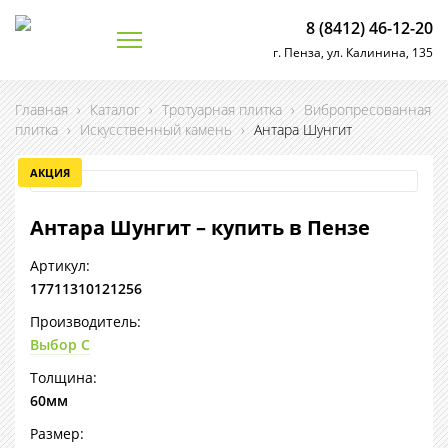
8 (8412) 46-12-20
г. Пенза, ул. Калинина, 135
Главная
›
Каталог
›
Тротуарная плитка
›
Вибропресованная
плитка
›
Искусственный камень
›
Антара Шунгит
АКЦИЯ
Антара Шунгит – купить в Пензе
Артикул:
17711310121256
Производитель:
Выбор С
Толщина:
60мм
Размер: