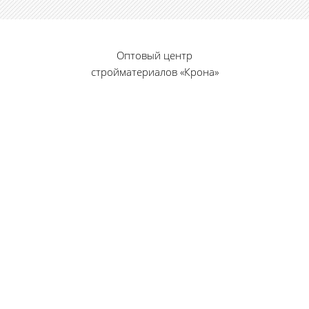
Оптовый центр
стройматериалов «Крона»
© 2010 — 2026 г.
г. Пенза, ул. Калинина, 135
«Фабрика игрушек», вход с правого торца
8 (8412) 46-12-20
461220@list.ru
Принимаем платежи
банковскими картами
Режим работы:
Будние дни: 09:00 — 17:00