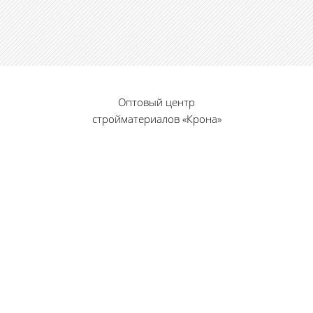
Оптовый центр
стройматериалов «Крона»
© 2010 — 2026 г.
г. Пенза, ул. Калинина, 135
«Фабрика игрушек», вход с правого торца
8 (8412) 46-12-20
461220@list.ru
Принимаем платежи
банковскими картами