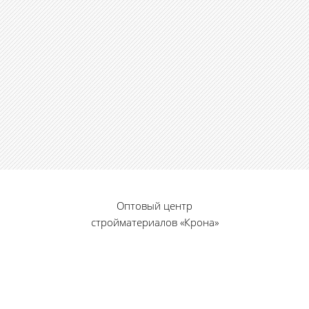
Оптовый центр
стройматериалов «Крона»
© 2010 — 2026 г.
г. Пенза, ул. Калинина, 135
«Фабрика игрушек», вход с правого торца