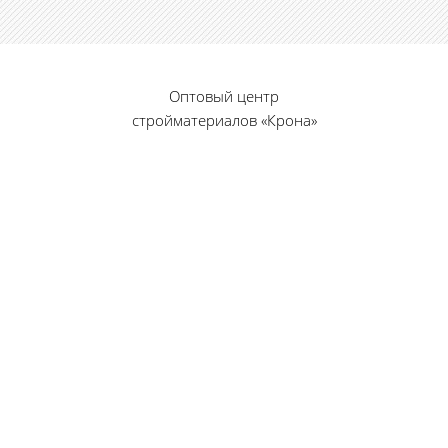
Оптовый центр
стройматериалов «Крона»
© 2010 — 2026 г.
г. Пенза, ул. Калинина, 135
«Фабрика игрушек», вход с правого торца
8 (8412) 46-12-20
461220@list.ru
Принимаем платежи
банковскими картами
Режим работы: