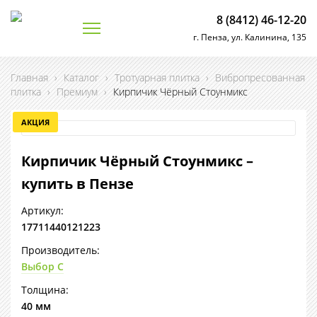
8 (8412) 46-12-20
г. Пенза, ул. Калинина, 135
Главная
›
Каталог
›
Тротуарная плитка
›
Вибропресованная
плитка
›
Премиум
›
Кирпичик Чёрный Стоунмикс
АКЦИЯ
Кирпичик Чёрный Стоунмикс –
купить в Пензе
Артикул:
17711440121223
Производитель:
Выбор С
Толщина:
40 мм