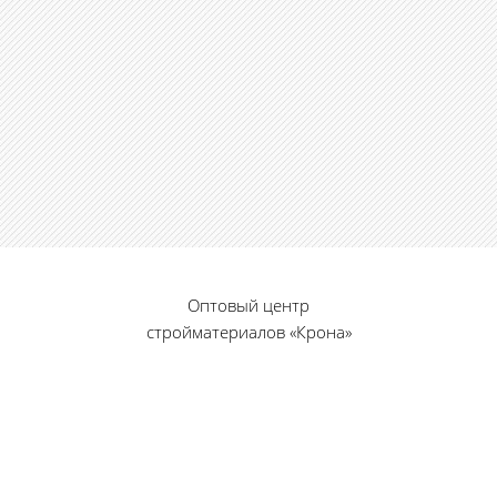
Оптовый центр
стройматериалов «Крона»
© 2010 — 2026 г.
г. Пенза, ул. Калинина, 135
«Фабрика игрушек», вход с правого торца
8 (8412) 46-12-20