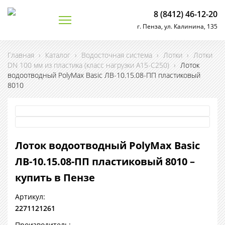
8 (8412) 46-12-20
г. Пенза, ул. Калинина, 135
Главная
›
Каталог
›
Водосточная система
›
Лотки
›
Лотки
DN 100 мм из пластика (класс нагрузки А15-С250)
›
Лоток
водоотводный PolyMax Basic ЛВ-10.15.08-ПП пластиковый
8010
Лоток водоотводный PolyMax Basic
ЛВ-10.15.08-ПП пластиковый 8010 –
купить в Пензе
Артикул:
2271121261
Производитель: