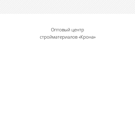
Оптовый центр
стройматериалов «Крона»
© 2010 — 2026 г.
г. Пенза, ул. Калинина, 135
«Фабрика игрушек», вход с правого торца
8 (8412) 46-12-20
461220@list.ru
Принимаем платежи
банковскими картами
Режим работы: