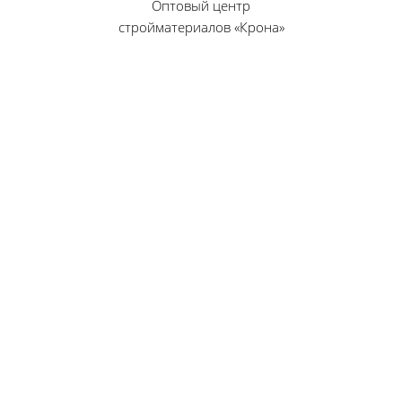
Оптовый центр
стройматериалов «Крона»
© 2010 — 2026 г.
г. Пенза, ул. Калинина, 135
«Фабрика игрушек», вход с правого торца
8 (8412) 46-12-20
461220@list.ru
Принимаем платежи
банковскими картами
Режим работы:
Будние дни: 09:00 — 17:00
Суббота: 09:00 — 13:00
Воскресенье — выходной