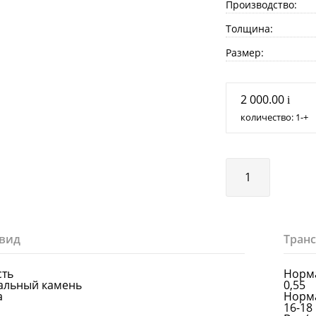
Производство:
Толщина:
Размер:
2 000.00
i
количество:
1
+
вид
Тран
сть
Норма
альный камень
0,55
а
Норма
16-18