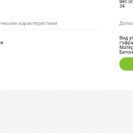
Вес (к
34
ческие характеристики
Допо
Вид у
ая
гофра
Мате
Бето