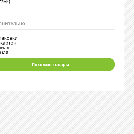
г/м²)
лнительно
паковки
картон
риал
нная
Похожие товары