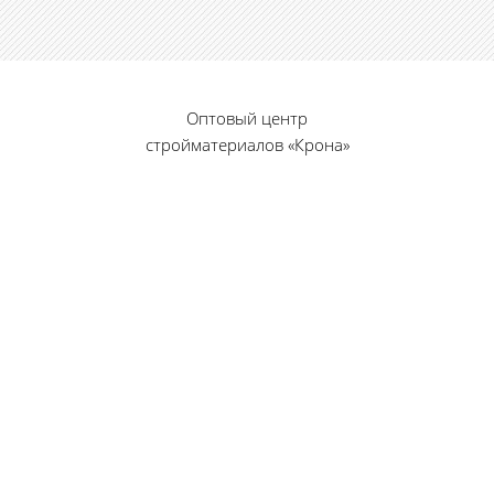
Оптовый центр
стройматериалов «Крона»
© 2010 — 2026 г.
г. Пенза, ул. Калинина, 135
«Фабрика игрушек», вход с правого торца
8 (8412) 46-12-20
461220@list.ru
Принимаем платежи
банковскими картами
Режим работы: