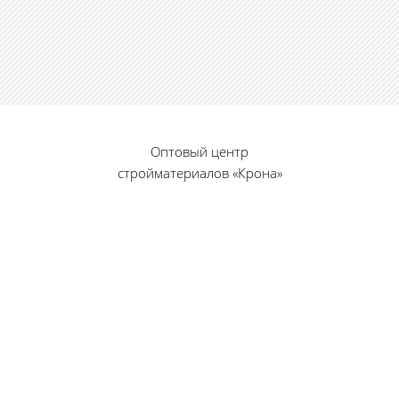
Оптовый центр
стройматериалов «Крона»
© 2010 — 2026 г.
г. Пенза, ул. Калинина, 135
«Фабрика игрушек», вход с правого торца
8 (8412) 46-12-20
461220@list.ru
Принимаем платежи