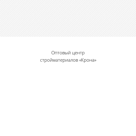
Оптовый центр
стройматериалов «Крона»
© 2010 — 2026 г.
г. Пенза, ул. Калинина, 135
«Фабрика игрушек», вход с правого торца
8 (8412) 46-12-20
461220@list.ru
Принимаем платежи