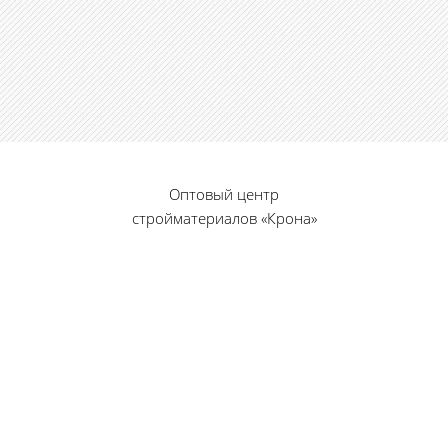
Оптовый центр
стройматериалов «Крона»
© 2010 — 2026 г.
г. Пенза, ул. Калинина, 135
«Фабрика игрушек», вход с правого торца
8 (8412) 46-12-20
461220@list.ru