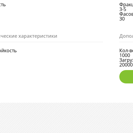
сть
Фракц
3-5
Фасов
30
ческие характеристики
Допо
ойкость
Кол-в
1000
Загруз
20000