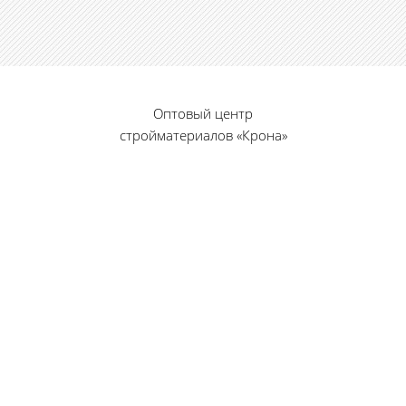
Оптовый центр
стройматериалов «Крона»
© 2010 — 2026 г.
г. Пенза, ул. Калинина, 135
«Фабрика игрушек», вход с правого торца
8 (8412) 46-12-20
461220@list.ru
Принимаем платежи
банковскими картами