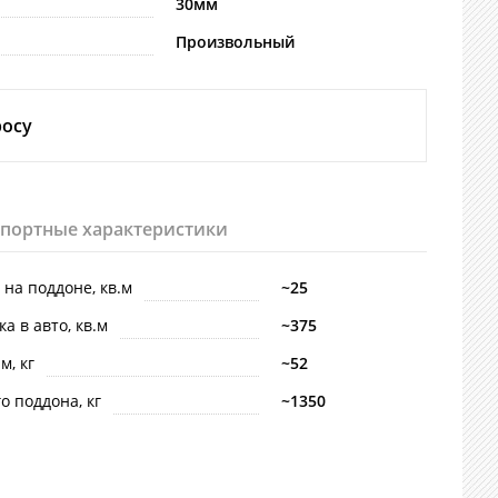
30мм
Произвольный
росу
спортные характеристики
 на поддоне, кв.м
~25
ка в авто, кв.м
~375
м, кг
~52
го поддона, кг
~1350