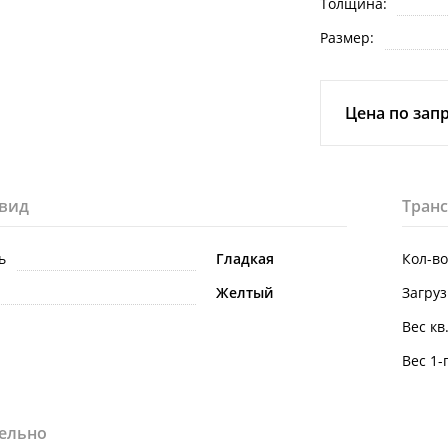
Толщина:
Размер:
Цена по зап
вид
Тран
ь
Гладкая
Кол-во
Желтый
Загруз
Вес кв.
Вес 1-
ельно