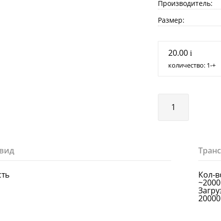
Производитель:
Размер:
20.00
i
количество:
1
+
вид
Тран
сть
Кол-в
~2000
Загруз
20000