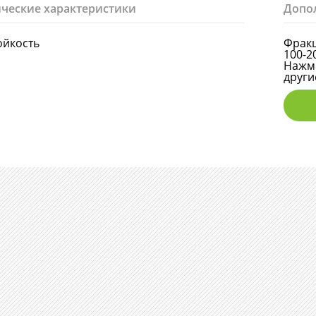
ческие характеристики
Допо
ойкость
Фракц
100-2
Нажми
други