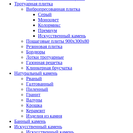
Тротуарная плитка
Вибропресованная плитка
Серый
Моноцвет
Колормикс
Премиум
Искусственный камень
Пошаговые плиты 900х300х80
Резиновая плитка
Бордюры
Лотки тротуарные
Газонная решетка
Клинкерная брусчатка
Натуральный камень
Рваный
Галтованный
Пиленный
Гранит
Валуны
Крошка
Керамзит
Изделия из камня
Банный камень
Искусственный камень
Искусственный камень