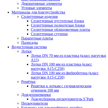
Декоративные элементы
Угловые элементы
Материалы для благоустройства
Сплиттерные изделия
Сплиттерные пустотелые блоки
Сплиттерные полнотелые блоки
Сплиттерные облицовочные плиты
Сплиттерные ступени
Парапетные плиты
Палисады
Водосточная система
Лотки
Лотки DN 70 мм из пластика (класс нагрузки
А15)
Лотки DN 100 мм из пластика (класс
нагрузки А15-С250)
Лотки DN 100 мм из фибробетона (класс
нагрузки А15-С250)
Решётки
Решетки к лоткам с гидравлическим
сечением 100 мм
Дождеприемники
Дождесборник-пескоуловитель S`Park
Пескоуловители
Бордюры для ландшафтного дизайна