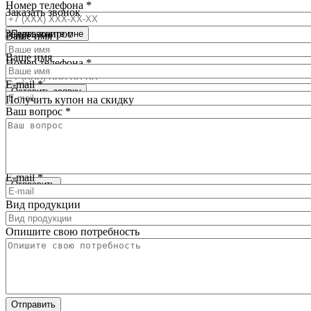
Номер телефона
*
Заказать звонок
Задать вопрос
Ваше имя
Ваше имя
Номер телефона
*
E-mail
*
Получить купон на скидку
Ваш вопрос
*
Ваше имя
*
Номер телефона
*
E-mail
*
Вид продукции
Опишите свою потребность