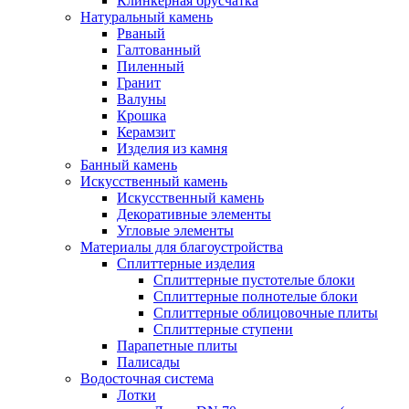
Клинкерная брусчатка
Натуральный камень
Рваный
Галтованный
Пиленный
Гранит
Валуны
Крошка
Керамзит
Изделия из камня
Банный камень
Искусственный камень
Искусственный камень
Декоративные элементы
Угловые элементы
Материалы для благоустройства
Сплиттерные изделия
Сплиттерные пустотелые блоки
Сплиттерные полнотелые блоки
Сплиттерные облицовочные плиты
Сплиттерные ступени
Парапетные плиты
Палисады
Водосточная система
Лотки