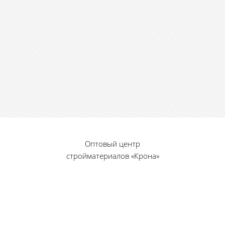
Оптовый центр
стройматериалов «Крона»
© 2010 — 2026 г.
г. Пенза, ул. Калинина, 135
«Фабрика игрушек», вход с правого торца