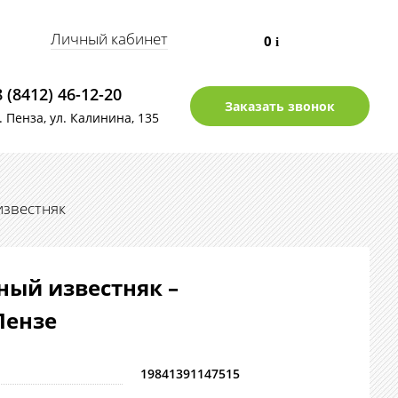
Личный кабинет
0
i
8 (8412) 46-12-20
Заказать звонок
г. Пенза, ул. Калинина, 135
звестняк
ный известняк –
Пензе
19841391147515