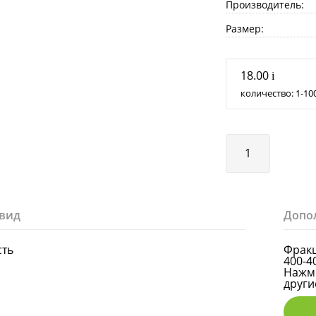
Производитель:
Размер:
18.00
i
количество:
1
10
вид
Допо
сть
Фракц
400-4
Нажми
други