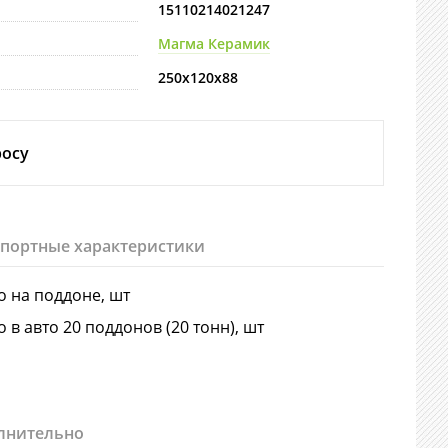
15110214021247
Магма Керамик
250х120х88
росу
спортные характеристики
о на поддоне, шт
о в авто 20 поддонов (20 тонн), шт
лнительно