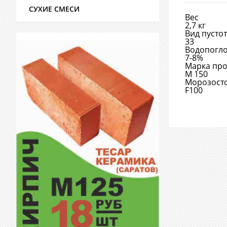
СУХИЕ СМЕСИ
Вес
2,7 кг
Вид пусто
33
Водопогл
7-8%
Марка пр
М 150
Морозост
F100