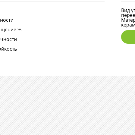
Вид у
перев
тности
Мате
кера
ощение %
очности
ойкость