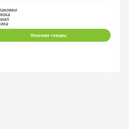
паковки
язка
риал
мика
Похожие товары