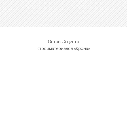
Оптовый центр
стройматериалов «Крона»
© 2010 — 2026 г.
г. Пенза, ул. Калинина, 135
«Фабрика игрушек», вход с правого торца
8 (8412) 46-12-20
461220@list.ru
Принимаем платежи
банковскими картами