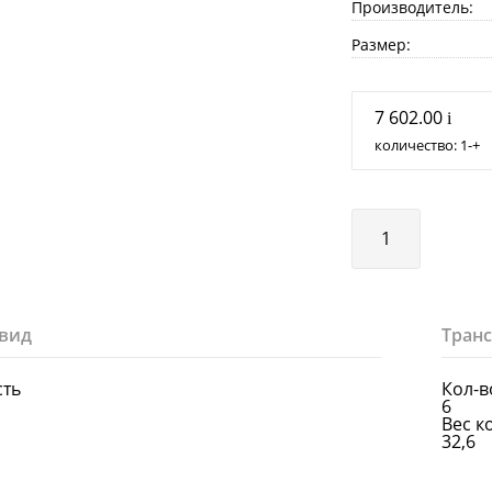
Производитель:
Размер:
7 602.00
i
количество:
1
+
вид
Тран
сть
Кол-в
6
Вес к
32,6