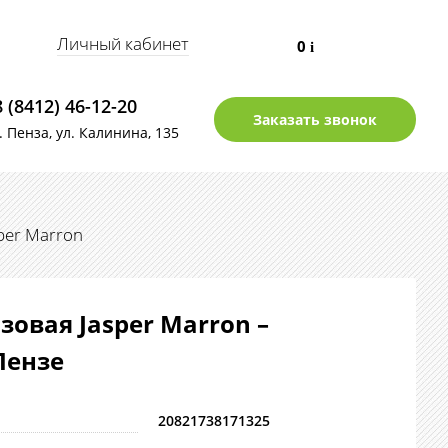
Личный кабинет
0
i
8 (8412) 46-12-20
Заказать звонок
г. Пенза, ул. Калинина, 135
per Marron
зовая Jasper Marron –
Пензе
20821738171325