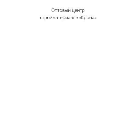
Оптовый центр
стройматериалов «Крона»
© 2010 — 2026 г.
г. Пенза, ул. Калинина, 135
«Фабрика игрушек», вход с правого торца
8 (8412) 46-12-20
461220@list.ru
Принимаем платежи
банковскими картами
Режим работы:
Будние дни: 09:00 — 17:00
Суббота: 09:00 — 13:00
Воскресенье — выходной