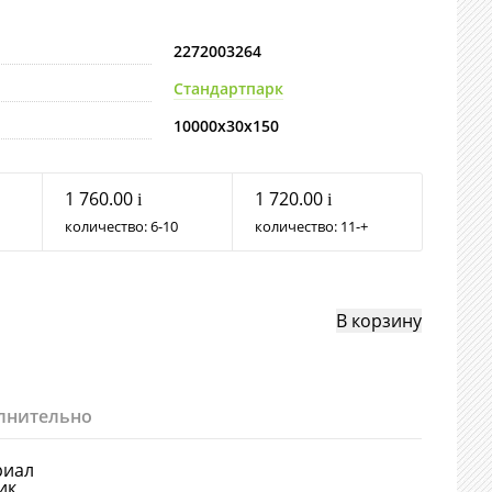
2272003264
Стандартпарк
10000х30х150
1 760.00
1 720.00
i
i
количество:
6
10
количество:
11
+
лнительно
риал
ик