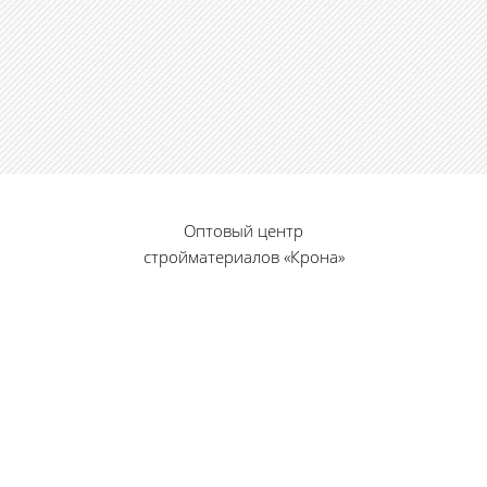
Оптовый центр
стройматериалов «Крона»
© 2010 — 2026 г.
г. Пенза, ул. Калинина, 135
«Фабрика игрушек», вход с правого торца
8 (8412) 46-12-20
461220@list.ru