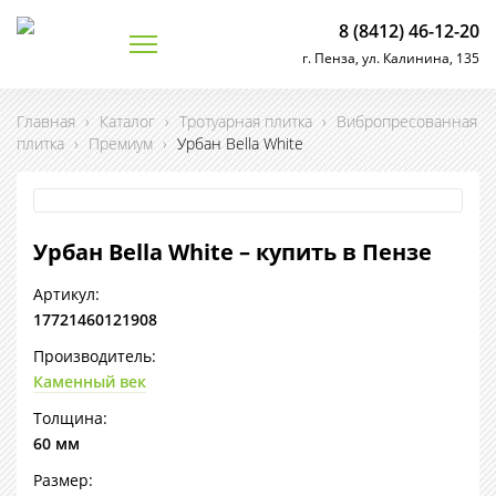
8 (8412) 46-12-20
г. Пенза, ул. Калинина, 135
Главная
›
Каталог
›
Тротуарная плитка
›
Вибропресованная
плитка
›
Премиум
›
Урбан Bella White
Урбан Bella White – купить в Пензе
Артикул:
17721460121908
Производитель:
Каменный век
Толщина:
60 мм
Размер: