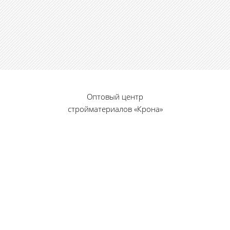
Оптовый центр
стройматериалов «Крона»
© 2010 — 2026 г.
г. Пенза, ул. Калинина, 135
«Фабрика игрушек», вход с правого торца
8 (8412) 46-12-20
461220@list.ru