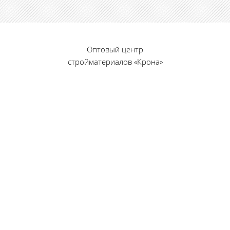
Оптовый центр
стройматериалов «Крона»
© 2010 — 2026 г.
г. Пенза, ул. Калинина, 135
«Фабрика игрушек», вход с правого торца
8 (8412) 46-12-20
461220@list.ru
Принимаем платежи
банковскими картами
Режим работы: