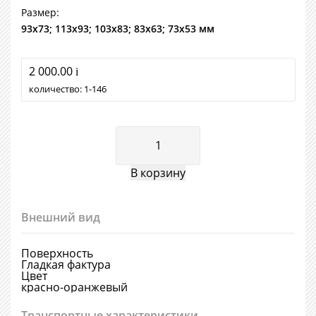
Размер:
93х73; 113х93; 103х83; 83х63; 73х53 мм
2 000.00
i
количество:
1
146
Внешний вид
Поверхность
Гладкая фактура
Цвет
красно-оранжевый
Транспортные характеристики