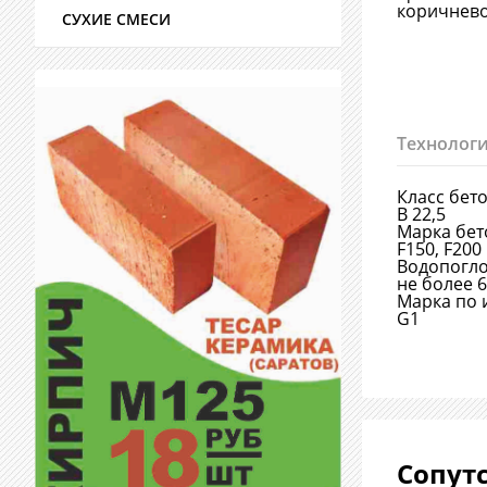
коричнево
СУХИЕ СМЕСИ
Технологи
Класс бет
В 22,5
Марка бет
F150, F200
Водопогл
не более 
Марка по 
G1
Сопут