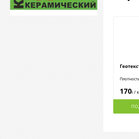
Геотек
Плотност
170
/ 
i
ПО