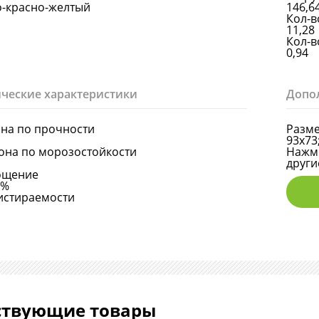
-красно-желтый
146,6
Кол-в
11,28
Кол-в
0,94
ческие характеристики
Допо
она по прочности
Разме
93х73
она по морозостойкости
Нажми
други
ощение
6%
истираемости
ствующие товары