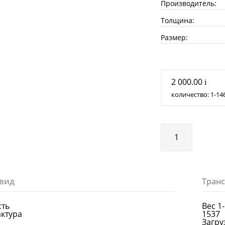
Производитель:
Толщина:
Размер:
2 000.00
i
количество:
1
14
вид
Тран
сть
Вес 1
актура
1537
Загруз