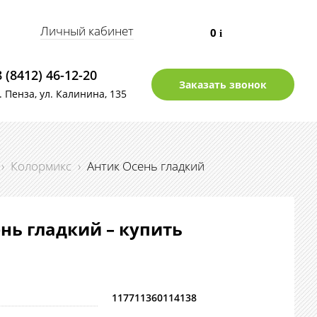
Личный кабинет
0
i
8 (8412) 46-12-20
Заказать звонок
г. Пенза, ул. Калинина, 135
›
Колормикс
›
Антик Осень гладкий
нь гладкий – купить
117711360114138