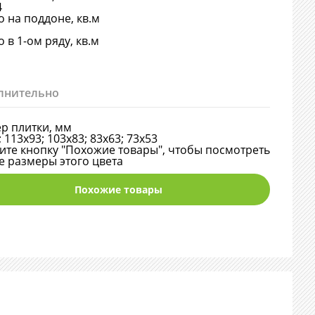
4
о на поддоне, кв.м
о в 1-ом ряду, кв.м
лнительно
р плитки, мм
; 113х93; 103х83; 83х63; 73х53
те кнопку "Похожие товары", чтобы посмотреть
е размеры этого цвета
Похожие товары