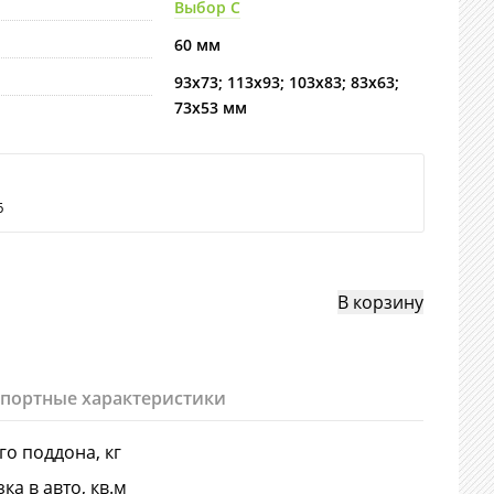
Выбор С
60 мм
93х73; 113х93; 103х83; 83х63;
73х53 мм
6
спортные характеристики
-го поддона, кг
ка в авто, кв.м