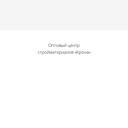
Оптовый центр
стройматериалов «Крона»
© 2010 — 2026 г.
г. Пенза, ул. Калинина, 135
«Фабрика игрушек», вход с правого торца
8 (8412) 46-12-20
461220@list.ru
Принимаем платежи
банковскими картами