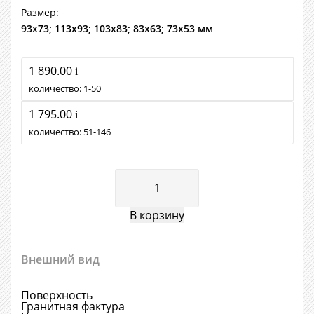
Размер:
93х73; 113х93; 103х83; 83х63; 73х53 мм
1 890.00
i
количество:
1
50
1 795.00
i
количество:
51
146
Внешний вид
Поверхность
Гранитная фактура