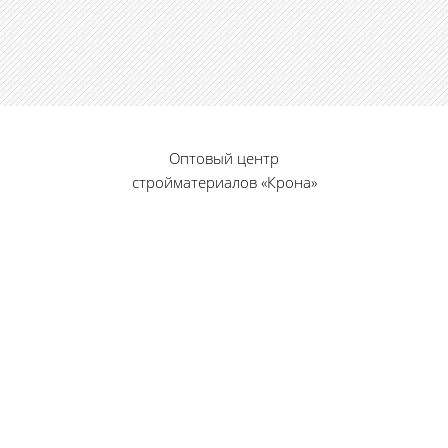
Оптовый центр
стройматериалов «Крона»
© 2010 — 2026 г.
г. Пенза, ул. Калинина, 135
«Фабрика игрушек», вход с правого торца
8 (8412) 46-12-20
461220@list.ru
Принимаем платежи
банковскими картами