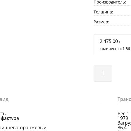
Производитель:
Толщина:
Размер:
2 475.00
i
количество:
1
86
вид
Тран
сть
Вес 1
 фактура
1979
Загруз
оричнево-оранжевый
86,4