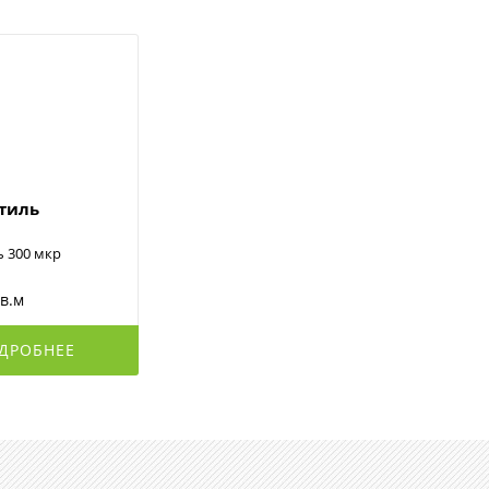
стиль
ь 300 мкр
кв.м
ДРОБНЕЕ