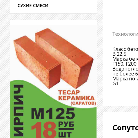
СУХИЕ СМЕСИ
Технологи
Класс бет
В 22,5
Марка бет
F150, F200
Водопогл
не более 
Марка по 
G1
Сопут