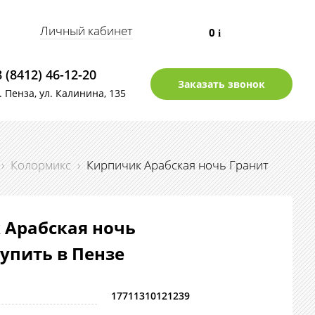
Личный кабинет
0
i
8 (8412) 46-12-20
Заказать звонок
г. Пенза, ул. Калинина, 135
›
Колормикс
›
Кирпичик Арабская ночь Гранит
 Арабская ночь
купить в Пензе
17711310121239