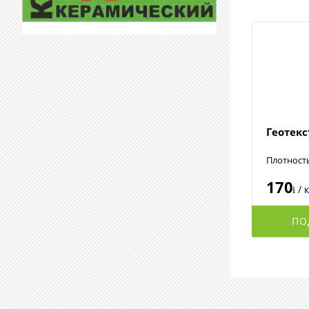
Геотек
Плотност
170
/ 
i
ПО