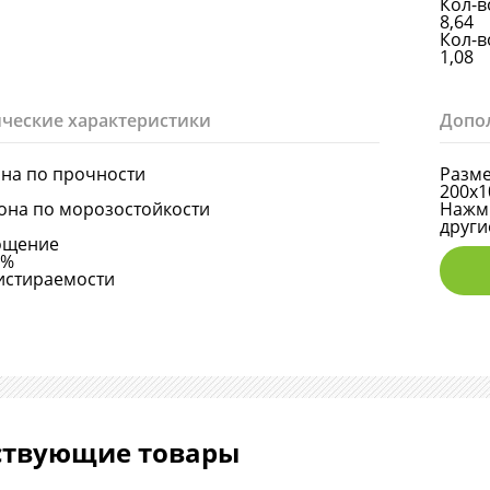
Кол-в
8,64
Кол-в
1,08
ческие характеристики
Допо
она по прочности
Разме
200х1
она по морозостойкости
Нажми
други
ощение
6%
истираемости
ствующие товары