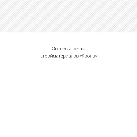
Оптовый центр
стройматериалов «Крона»
© 2010 — 2026 г.
г. Пенза, ул. Калинина, 135
«Фабрика игрушек», вход с правого торца
8 (8412) 46-12-20
461220@list.ru
Принимаем платежи
банковскими картами