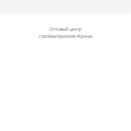
Оптовый центр
стройматериалов «Крона»
© 2010 — 2026 г.
г. Пенза, ул. Калинина, 135
«Фабрика игрушек», вход с правого торца
8 (8412) 46-12-20
461220@list.ru
Принимаем платежи
банковскими картами
Режим работы: