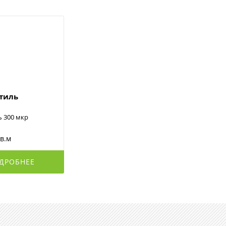
стиль
ь 300 мкр
кв.м
ДРОБНЕЕ