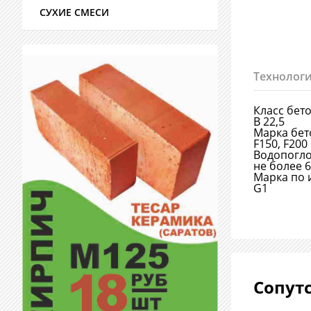
СУХИЕ СМЕСИ
Технологи
Класс бет
В 22,5
Марка бет
F150, F200
Водопогл
не более 
Марка по 
G1
Сопут