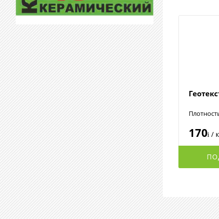
Геотек
Плотност
170
/ 
i
ПО