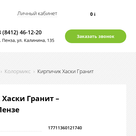
Личный кабинет
0
i
8 (8412) 46-12-20
Заказать звонок
г. Пенза, ул. Калинина, 135
›
Колормикс
›
Кирпичик Хаски Гранит
Хаски Гранит –
Пензе
17711360121740