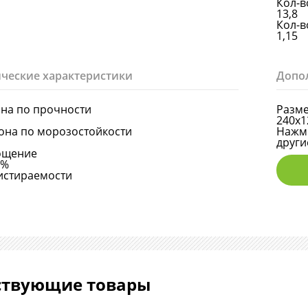
Кол-в
13,8
Кол-в
1,15
ческие характеристики
Допо
она по прочности
Разме
240х1
она по морозостойкости
Нажми
други
ощение
6%
истираемости
ствующие товары