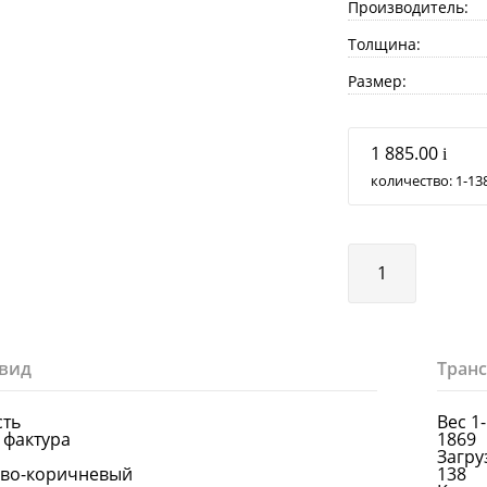
Производитель:
Толщина:
Размер:
1 885.00
i
количество:
1
13
вид
Тран
сть
Вес 1
 фактура
1869
Загруз
ево-коричневый
138