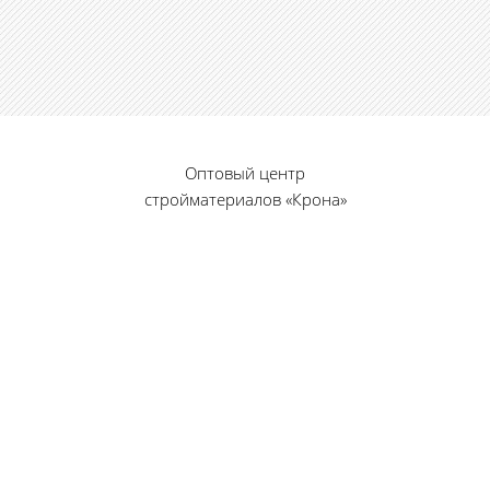
Оптовый центр
стройматериалов «Крона»
© 2010 — 2026 г.
г. Пенза, ул. Калинина, 135
«Фабрика игрушек», вход с правого торца
8 (8412) 46-12-20
461220@list.ru
Принимаем платежи
банковскими картами